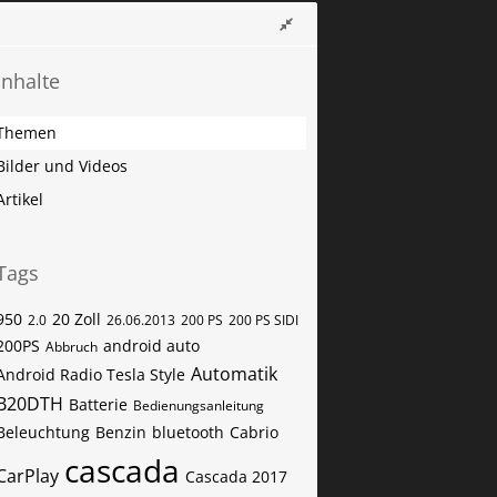
Inhalte
Themen
Bilder und Videos
Artikel
Tags
950
20 Zoll
2.0
26.06.2013
200 PS
200 PS SIDI
200PS
android auto
Abbruch
Automatik
Android Radio Tesla Style
B20DTH
Batterie
Bedienungsanleitung
Beleuchtung
Benzin
bluetooth
Cabrio
cascada
CarPlay
Cascada 2017