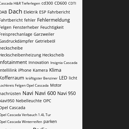
cd300
CD600
Cascada H&R Tieferlegen
CDTI
Dach
DAB
Elektrik
ESP
Fahrbericht
Fehlermeldung
Fahrtbericht
fehler
Felgen
Fensterheber
Feuchtigkeit
Freisprechanlage
Garzweiler
Gasdruckdämpfer
Getriebeöl
heckscheibe
Heckscheibenheizung Heckscheib
Infotainment
Innovation
Insignia Cascada
Klima
Intellilink
iPhone
Kamera
Kofferraum
LED
licht
kräftigster Benziner
Motor
Lochkreis Felgen Opel Cascada
Navi
Navi 600
Navi 950
nachrüsten
Navi950
Nebelleuchte
OPC
Opel Cascada
Opel Cascada Verbauch 1.4L Tur
parken
Opel Cascada Winterreifen