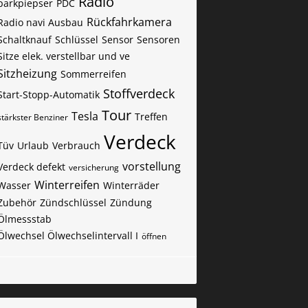
Radio
parkpiepser
PDC
Rückfahrkamera
Radio navi Ausbau
Schaltknauf
Schlüssel
Sensor
Sensoren
Sitze elek. verstellbar und ve
Sitzheizung
Sommerreifen
Stoffverdeck
Start-Stopp-Automatik
Tour
Tesla
Treffen
stärkster Benziner
Verdeck
Tüv
Urlaub
Verbrauch
vorstellung
Verdeck defekt
versicherung
Winterreifen
Wasser
Winterräder
Zubehör
Zündschlüssel
Zündung
Ölmessstab
Ölwechsel Ölwechselintervall I
öffnen