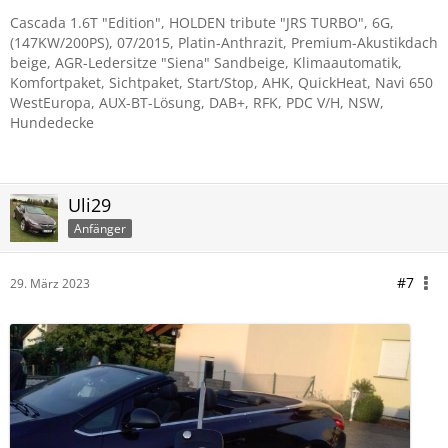
Cascada 1.6T "Edition", HOLDEN tribute "JRS TURBO", 6G,
(147KW/200PS), 07/2015, Platin-Anthrazit, Premium-Akustikdach
beige, AGR-Ledersitze "Siena" Sandbeige, Klimaautomatik,
Komfortpaket, Sichtpaket, Start/Stop, AHK, QuickHeat, Navi 650
WestEuropa, AUX-BT-Lösung, DAB+, RFK, PDC V/H, NSW,
Hundedecke
Uli29
Anfänger
#7
29. März 2023