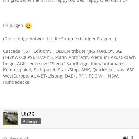
Ich glaube, er meint mit HappyTop das Happy OneTouch 😉
LG Jürgen
(Die richtige Antwort ist die Summe richtiger Fragen…)
Cascada 1.6T "Edition", HOLDEN tribute "JRS TURBO", 6G,
(147KW/200PS), 07/2015, Platin-Anthrazit, Premium-Akustikdach
beige, AGR-Ledersitze "Siena" Sandbeige, Klimaautomatik,
Komfortpaket, Sichtpaket, Start/Stop, AHK, QuickHeat, Navi 650
WestEuropa, AUX-BT-Lösung, DAB+, RFK, PDC V/H, NSW,
Hundedecke
Uli29
Anfänger
#4
29. März 2023