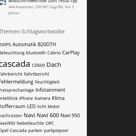
Bildschirmwechsel zum Tesla-Typ
444 Antworten, 290.961 Zugriffe, Vor 2
Jahren
Themen-Schlagwortwolke
Automatik
B20DTH
200PS
CarPlay
Beleuchtung
bluetooth
Cabrio
cascada
Dach
CD600
Fahrbericht
Fahrtbericht
Fehlermeldung
Feuchtigkeit
Infotainment
Freisprechanlage
Klima
Intellilink
iPhone
Kamera
Kofferraum
LED
licht
Motor
Navi
Navi 600
Navi 950
nachrüsten
Navi950
Nebelleuchte
OPC
Opel Cascada
parken
parkpiepser