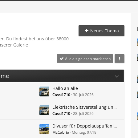
Neues Thema
r. Du findest bei uns über 38000
serer Galerie
Alle als gelesen markieren
leme
Hallo an alle
Cassi1710
30. Juli 2026
Elektrische Sitzverstellung und Sitzbelüftung wie anschließen
Cassi1710
28. Juli 2026
Divusor für Doppelauspuffanlage
McCabrio
Montag, 07:18