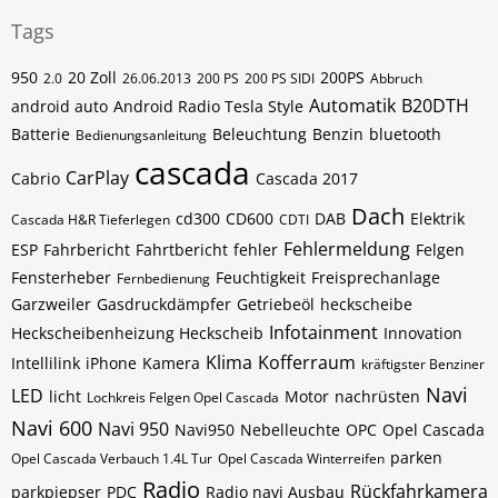
Tags
950
20 Zoll
200PS
2.0
26.06.2013
200 PS
200 PS SIDI
Abbruch
Automatik
B20DTH
android auto
Android Radio Tesla Style
Batterie
Beleuchtung
Benzin
bluetooth
Bedienungsanleitung
cascada
CarPlay
Cabrio
Cascada 2017
Dach
cd300
CD600
DAB
Elektrik
Cascada H&R Tieferlegen
CDTI
Fehlermeldung
ESP
Fahrbericht
Fahrtbericht
fehler
Felgen
Fensterheber
Feuchtigkeit
Freisprechanlage
Fernbedienung
Garzweiler
Gasdruckdämpfer
Getriebeöl
heckscheibe
Infotainment
Heckscheibenheizung Heckscheib
Innovation
Klima
Kofferraum
Intellilink
iPhone
Kamera
kräftigster Benziner
Navi
LED
licht
Motor
nachrüsten
Lochkreis Felgen Opel Cascada
Navi 600
Navi 950
Navi950
Nebelleuchte
OPC
Opel Cascada
parken
Opel Cascada Verbauch 1.4L Tur
Opel Cascada Winterreifen
Radio
Rückfahrkamera
parkpiepser
PDC
Radio navi Ausbau