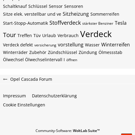
Schaltknauf
Schlüssel
Sensor
Sensoren
Sitzheizung
Sitze elek. verstellbar und ve
Sommerreifen
Stoffverdeck
Tesla
Start-Stopp-Automatik
stärkster Benziner
Verdeck
Tour
Treffen
Tüv
Urlaub
Verbrauch
vorstellung
Winterreifen
Verdeck defekt
Wasser
versicherung
Winterräder
Zubehör
Zündschlüssel
Zündung
Ölmessstab
Ölwechsel Ölwechselintervall I
öffnen
Opel Cascada Forum
Impressum
Datenschutzerklärung
Cookie Einstellungen
Community-Software:
WoltLab Suite™