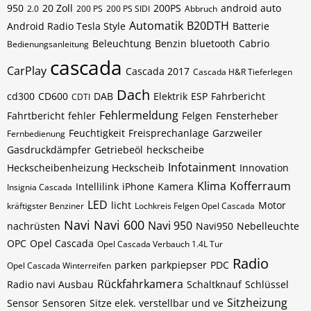
950
20 Zoll
200PS
android auto
2.0
200 PS
200 PS SIDI
Abbruch
Automatik
B20DTH
Android Radio Tesla Style
Batterie
Beleuchtung
Benzin
bluetooth
Cabrio
Bedienungsanleitung
cascada
CarPlay
Cascada 2017
Cascada H&R Tieferlegen
Dach
cd300
CD600
DAB
Elektrik
ESP
Fahrbericht
CDTI
Fehlermeldung
Fahrtbericht
fehler
Felgen
Fensterheber
Feuchtigkeit
Freisprechanlage
Garzweiler
Fernbedienung
Gasdruckdämpfer
Getriebeöl
heckscheibe
Infotainment
Heckscheibenheizung Heckscheib
Innovation
Klima
Kofferraum
Intellilink
iPhone
Kamera
Insignia Cascada
LED
licht
Motor
kräftigster Benziner
Lochkreis Felgen Opel Cascada
Navi
Navi 600
Navi 950
nachrüsten
Navi950
Nebelleuchte
OPC
Opel Cascada
Opel Cascada Verbauch 1.4L Tur
Radio
parken
parkpiepser
PDC
Opel Cascada Winterreifen
Rückfahrkamera
Radio navi Ausbau
Schaltknauf
Schlüssel
Sitzheizung
Sensor
Sensoren
Sitze elek. verstellbar und ve