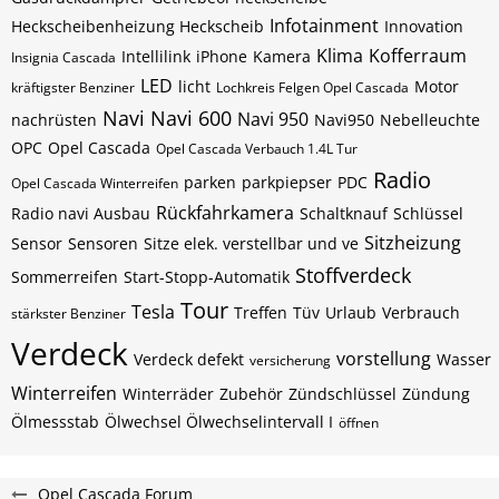
Infotainment
Heckscheibenheizung Heckscheib
Innovation
Klima
Kofferraum
Intellilink
iPhone
Kamera
Insignia Cascada
LED
licht
Motor
kräftigster Benziner
Lochkreis Felgen Opel Cascada
Navi
Navi 600
Navi 950
nachrüsten
Navi950
Nebelleuchte
OPC
Opel Cascada
Opel Cascada Verbauch 1.4L Tur
Radio
parken
parkpiepser
PDC
Opel Cascada Winterreifen
Rückfahrkamera
Radio navi Ausbau
Schaltknauf
Schlüssel
Sitzheizung
Sensor
Sensoren
Sitze elek. verstellbar und ve
Stoffverdeck
Sommerreifen
Start-Stopp-Automatik
Tour
Tesla
Treffen
Tüv
Urlaub
Verbrauch
stärkster Benziner
Verdeck
vorstellung
Verdeck defekt
Wasser
versicherung
Winterreifen
Winterräder
Zubehör
Zündschlüssel
Zündung
Ölmessstab
Ölwechsel Ölwechselintervall I
öffnen
Opel Cascada Forum