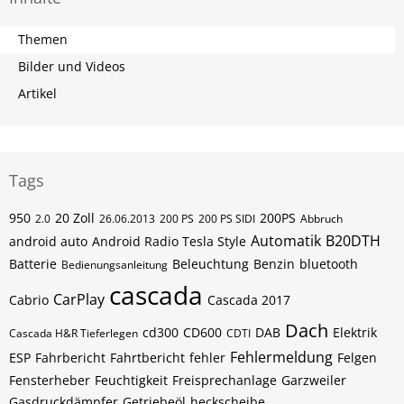
Themen
Bilder und Videos
Artikel
Tags
950
20 Zoll
200PS
2.0
26.06.2013
200 PS
200 PS SIDI
Abbruch
Automatik
B20DTH
android auto
Android Radio Tesla Style
Batterie
Beleuchtung
Benzin
bluetooth
Bedienungsanleitung
cascada
CarPlay
Cabrio
Cascada 2017
Dach
cd300
CD600
DAB
Elektrik
Cascada H&R Tieferlegen
CDTI
Fehlermeldung
ESP
Fahrbericht
Fahrtbericht
fehler
Felgen
Fensterheber
Feuchtigkeit
Freisprechanlage
Garzweiler
Gasdruckdämpfer
Getriebeöl
heckscheibe