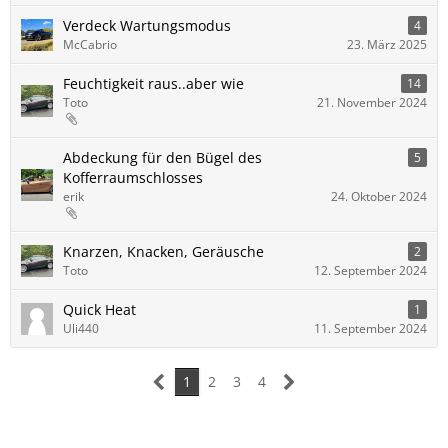
Verdeck Wartungsmodus
4
McCabrio
23. März 2025
Feuchtigkeit raus..aber wie
14
Toto
21. November 2024
Abdeckung für den Bügel des
5
Kofferraumschlosses
erik
24. Oktober 2024
Knarzen, Knacken, Geräusche
2
Toto
12. September 2024
Quick Heat
1
Uli440
11. September 2024
1
2
3
4