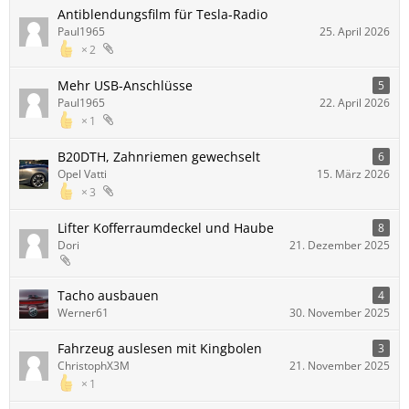
Antiblendungsfilm für Tesla-Radio
Paul1965
25. April 2026
2
Mehr USB-Anschlüsse
5
Paul1965
22. April 2026
1
B20DTH, Zahnriemen gewechselt
6
Opel Vatti
15. März 2026
3
Lifter Kofferraumdeckel und Haube
8
Dori
21. Dezember 2025
Tacho ausbauen
4
Werner61
30. November 2025
Fahrzeug auslesen mit Kingbolen
3
ChristophX3M
21. November 2025
1