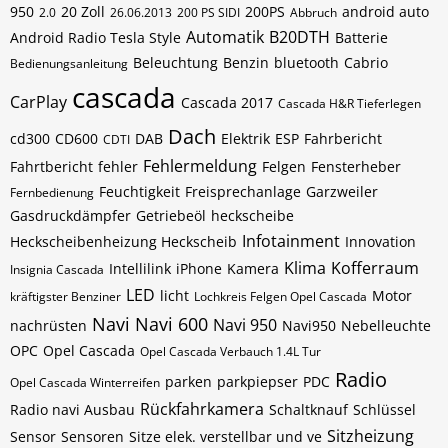
950
20 Zoll
200PS
android auto
2.0
26.06.2013
200 PS SIDI
Abbruch
Automatik
B20DTH
Android Radio Tesla Style
Batterie
Beleuchtung
Benzin
bluetooth
Cabrio
Bedienungsanleitung
cascada
CarPlay
Cascada 2017
Cascada H&R Tieferlegen
Dach
cd300
CD600
DAB
Elektrik
ESP
Fahrbericht
CDTI
Fehlermeldung
Fahrtbericht
fehler
Felgen
Fensterheber
Feuchtigkeit
Freisprechanlage
Garzweiler
Fernbedienung
Gasdruckdämpfer
Getriebeöl
heckscheibe
Infotainment
Heckscheibenheizung Heckscheib
Innovation
Klima
Kofferraum
Intellilink
iPhone
Kamera
Insignia Cascada
LED
licht
Motor
kräftigster Benziner
Lochkreis Felgen Opel Cascada
Navi
Navi 600
Navi 950
nachrüsten
Navi950
Nebelleuchte
OPC
Opel Cascada
Opel Cascada Verbauch 1.4L Tur
Radio
parken
parkpiepser
PDC
Opel Cascada Winterreifen
Rückfahrkamera
Radio navi Ausbau
Schaltknauf
Schlüssel
Sitzheizung
Sensor
Sensoren
Sitze elek. verstellbar und ve