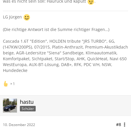
was es nicht sein soll: Hauruck und kaputt
.
LG Jürgen
(Die richtige Antwort ist die Summe richtiger Fragen…)
Cascada 1.6T "Edition", HOLDEN tribute "JRS TURBO", 6G,
(147KW/200PS), 07/2015, Platin-Anthrazit, Premium-Akustikdach
beige, AGR-Ledersitze "Siena" Sandbeige, Klimaautomatik,
Komfortpaket, Sichtpaket, Start/Stop, AHK, QuickHeat, Navi 650
WestEuropa, AUX-BT-Lösung, DAB+, RFK, PDC V/H, NSW,
Hundedecke
1
hastu
Schüler
#8
10. Dezember 2022